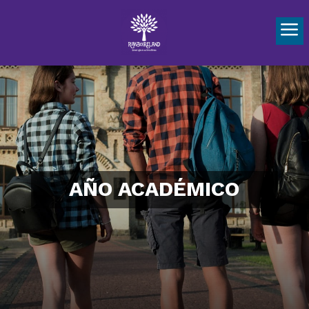
Idioma »
a
AÑO ACADÉMICO