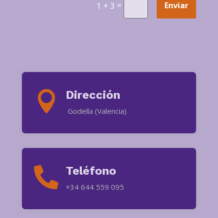
=
Enviar
1 + 3
Dirección

Godella (Valencia)
Teléfono

+34 644 559 095